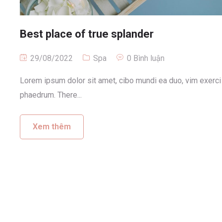
Best place of true splander
29/08/2022
Spa
0 Bình luận
Lorem ipsum dolor sit amet, cibo mundi ea duo, vim exerci
phaedrum. There...
Xem thêm