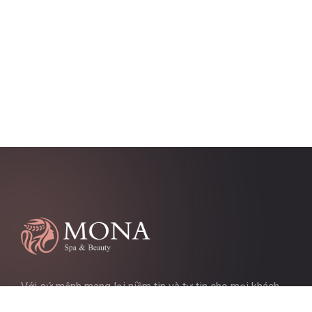
Với sứ mệnh mang lại niềm tin và tự tin cho mọi khách
hàng, chúng tôi không ngừng nỗ lực để cung cấp những