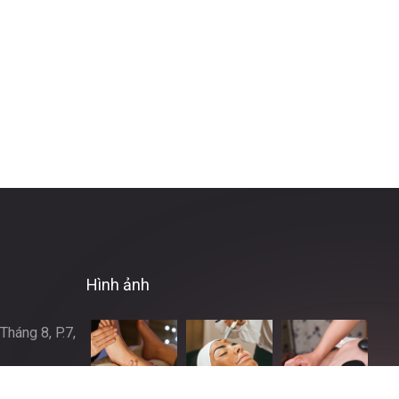
Hình ảnh
háng 8, P.7,
l