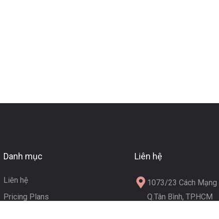
Danh mục
Liên hệ
Liên hệ
1073/23 Cách Mạng T
Pricing Plans
Q.Tân Bình, TP.HCM
Giới thiệu
info@themona.globa