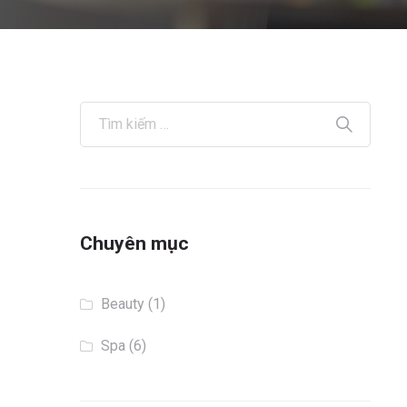
Chuyên mục
Beauty
(1)
Spa
(6)