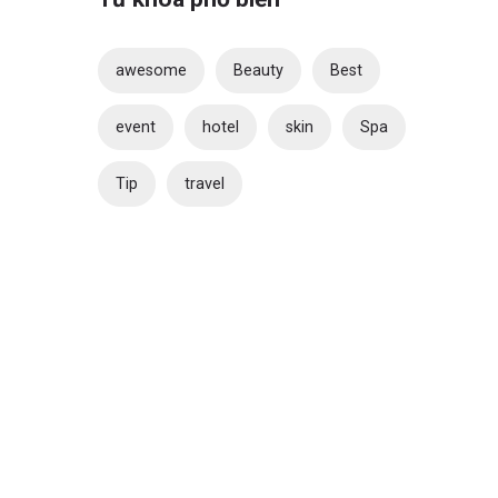
awesome
Beauty
Best
event
hotel
skin
Spa
Tip
travel